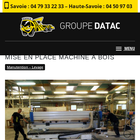
Savoie : 04 79 33 22 33 – Haute-Savoie : 04 50 97 03
79
MENU
MISE EN PLACE MACHINE À BOIS
Manutention – Levage